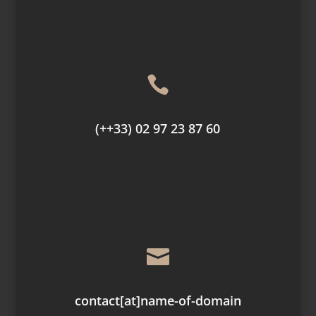

(++33) 02 97 23 87 60

contact
[at]
name-of-domain