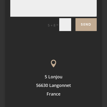
SEND
=
5 + 8

5 Lonjou
56630 Langonnet
France