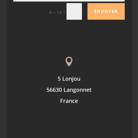
ENVOYER
=
6 + 14

5 Lonjou
56630 Langonnet
France