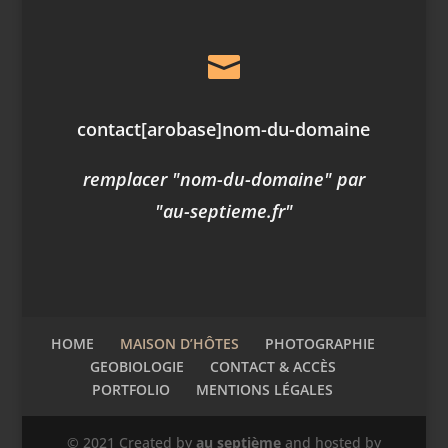

contact
[arobase]
nom-du-domaine
remplacer "nom-du-domaine" par
"au-septieme.fr"
HOME
MAISON D’HÔTES
PHOTOGRAPHIE
GEOBIOLOGIE
CONTACT & ACCÈS
PORTFOLIO
MENTIONS LÉGALES
© 2021 Created by
au septième
and hosted by