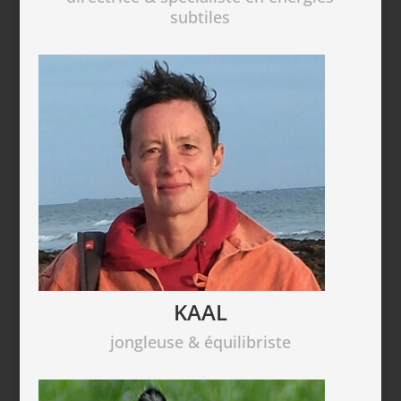
subtiles
KAAL
jongleuse & équilibriste