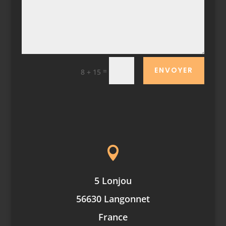
ENVOYER
=
8 + 15

5 Lonjou
56630 Langonnet
France