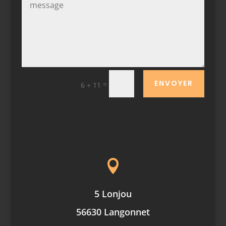
ENVOYER
=
6 + 11

5 Lonjou
56630 Langonnet