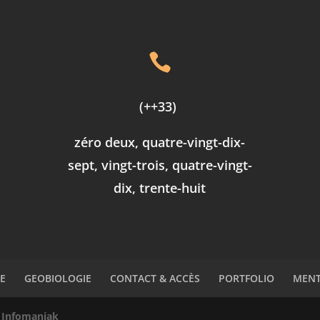

(++33)
zéro deux, quatre-vingt-dix-
sept, vingt-trois, quatre-vingt-
dix, trente-huit
E
GEOBIOLOGIE
CONTACT & ACCÈS
PORTFOLIO
MENT
y
Infomaniak