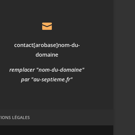

contact
[arobase]
nom-du-
domaine
remplacer "nom-du-domaine"
par "au-septieme.fr"
IONS LÉGALES