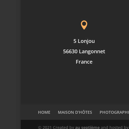

5 Lonjou
56630 Langonnet
France
HOME
MAISON D’HÔTES
PHOTOGRAPHI
© 2021 Created by
au septième
and hosted b