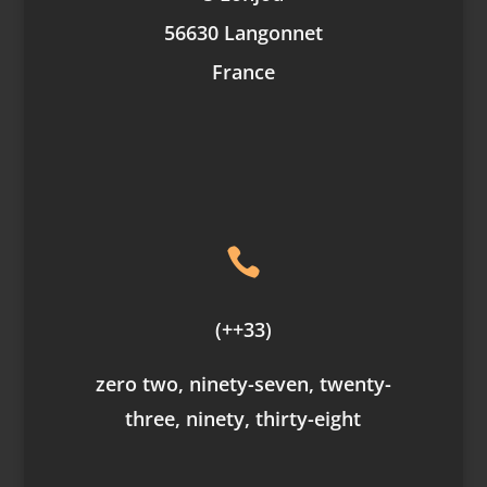
56630 Langonnet
France

(++33)
zero two, ninety-seven, twenty-
three, ninety, thirty-eight