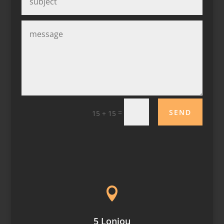
SEND
=
15 + 15

5 Lonjou