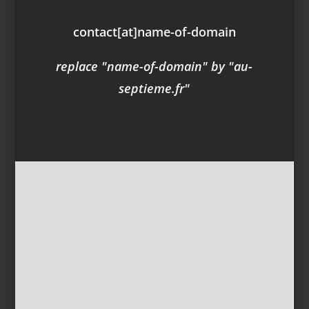
contact
[at]
name-of-domain
replace "name-of-domain" by "au-
septieme.fr"