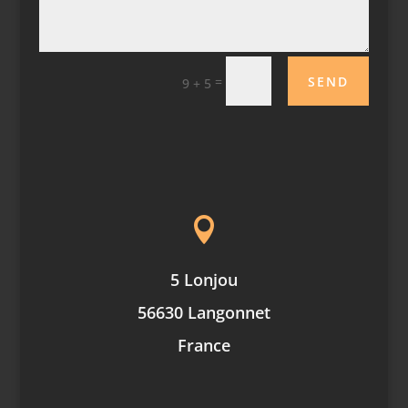
SEND
=
9 + 5

5 Lonjou
56630 Langonnet
France