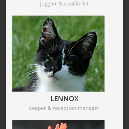
juggler & equilibrist
LENNOX
keeper & reception manager