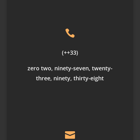

(++33)
zero two, ninety-seven, twenty-
three, ninety, thirty-eight
