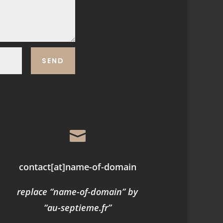
SEND

contact
[at]
name-of-domain
replace “name-of-domain” by
“au-septieme.fr”