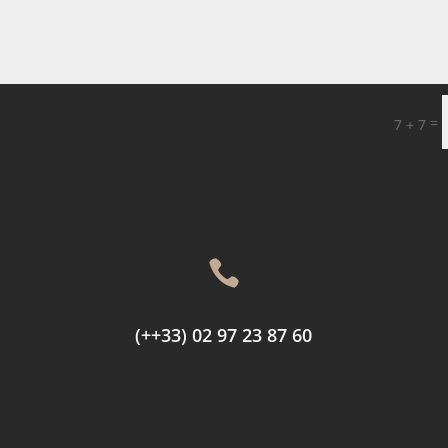
=
7 + 7

(++33) 02 97 23 87 60