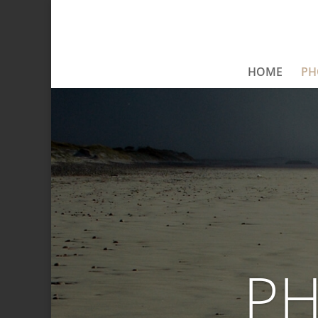
HOME
PH
P