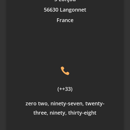
56630 Langonnet
France

(++33)
zero two, ninety-seven, twenty-
three, ninety, thirty-eight