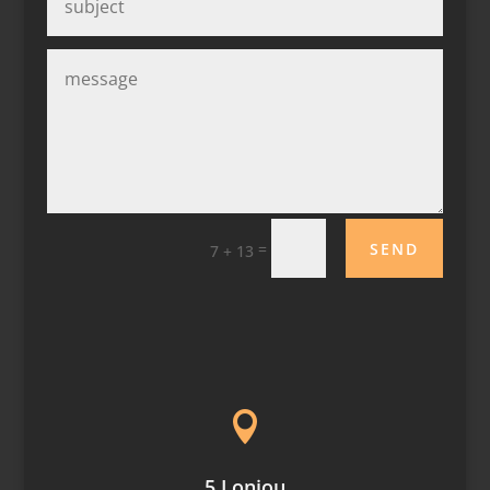
SEND
=
7 + 13

5 Lonjou