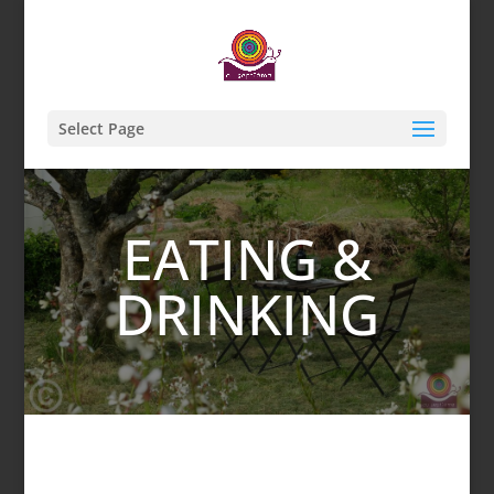
Select Page
EATING &
DRINKING