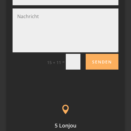
SENDEN
=
15 + 11

5 Lonjou